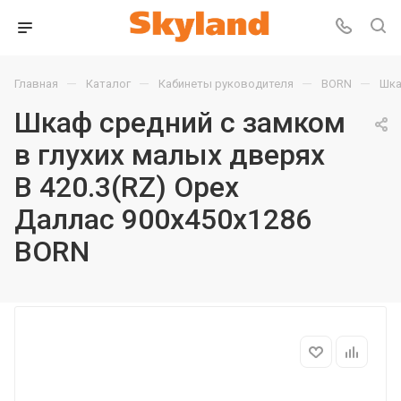
—
—
—
—
Главная
Каталог
Кабинеты руководителя
BORN
Шка
Шкаф средний с замком
в глухих малых дверях
B 420.3(RZ) Орех
Даллас 900х450х1286
BORN