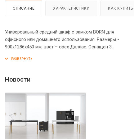
ОПИСАНИЕ
ХАРАКТЕРИСТИКИ
КАК КУПИТЬ
Универсальный средний шкаф с замком BORN для
офисного или домашнего использования. Размеры -
900х1286х450 мм, цвет – орех Даллас. Оснащен 3
просторными полочками, 2 нижние закрываются дверцами
из ЛДСП, а верхняя - открытая. На дверцах установлены
стильные металлические ручки и замок для безопасности.
Шкаф имеет опоры увеличенной длины. Конструкция
Новости
оснащена прочными силовыми креплениями –
эксцентриковыми стяжками. Все торцы основных
элементов шкафа надежно защищены кромкой ПВХ – 2
мм. Регулируемые по высоте опоры обеспечат шкафу
устойчивость на неровном полу.