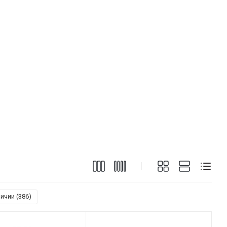
ичии (
386
)