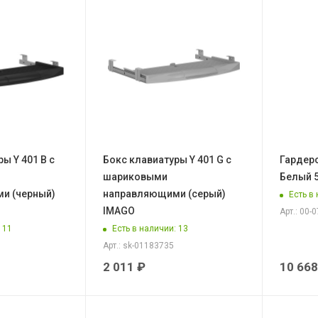
ы Y 401 B с
Бокс клавиатуры Y 401 G с
Гардеро
шариковыми
Белый 
и (черный)
направляющими (серый)
Есть в
IMAGO
Арт.: 00-
: 11
Есть в наличии
: 13
Арт.: sk-01183735
2 011
₽
10 668