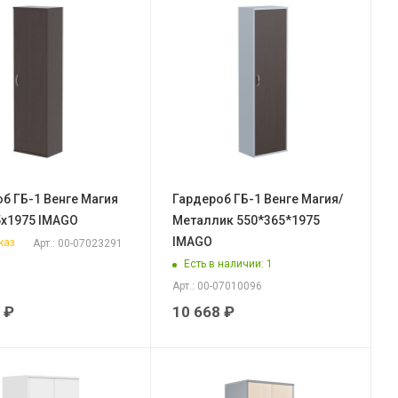
б ГБ-1 Венге Магия
Гардероб ГБ-1 Венге Магия/
5х1975 IMAGO
Металлик 550*365*1975
IMAGO
каз
Арт.: 00-07023291
Есть в наличии
: 1
Арт.: 00-07010096
₽
10 668
₽