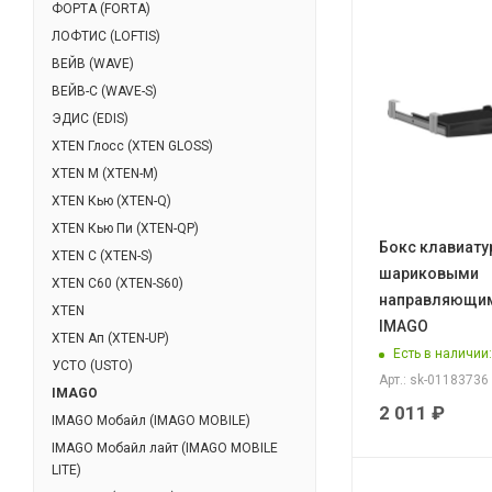
ФОРТА (FORTA)
ЛОФТИС (LOFTIS)
ВЕЙВ (WAVE)
ВЕЙВ-С (WAVE-S)
ЭДИС (EDIS)
XTEN Глосс (XTEN GLOSS)
XTEN М (XTEN-M)
XTEN Кью (XTEN-Q)
XTEN Кью Пи (XTEN-QP)
Бокс клавиатур
XTEN С (XTEN-S)
шариковыми
XTEN С60 (XTEN-S60)
направляющим
XTEN
IMAGO
XTEN Ап (XTEN-UP)
Есть в наличии
УСТО (USTO)
Арт.: sk-01183736
IMAGO
2 011
₽
IMAGO Мобайл (IMAGO MOBILE)
IMAGO Мобайл лайт (IMAGO MOBILE
LITE)