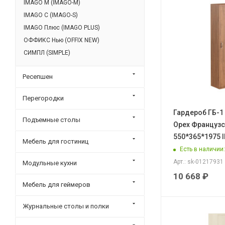
IMAGO M (IMAGO-M)
IMAGO С (IMAGO-S)
IMAGO Плюс (IMAGO PLUS)
ОФФИКС Нью (OFFIX NEW)
СИМПЛ (SIMPLE)
Ресепшен
Перегородки
Гардероб ГБ-1
Подъемные столы
Орех Француз
550*365*1975 
Мебель для гостиниц
Есть в наличии
Арт.: sk-01217931
Модульные кухни
10 668
₽
Мебель для геймеров
Журнальные столы и полки