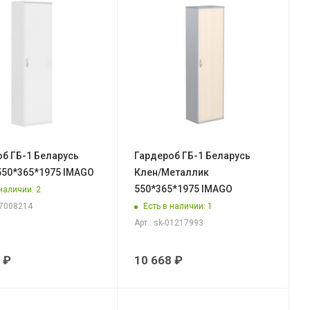
б ГБ-1 Беларусь
Гардероб ГБ-1 Беларусь
550*365*1975 IMAGO
Клен/Металлик
550*365*1975 IMAGO
 наличии
: 2
Есть в наличии
: 1
07008214
Арт.: sk-01217993
₽
10 668
₽