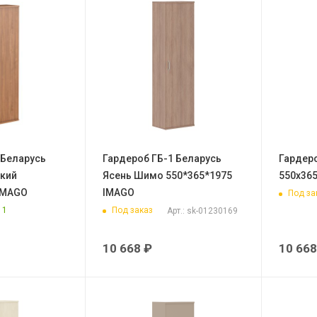
 Беларусь
Гардероб ГБ-1 Беларусь
Гардеро
ский
Ясень Шимо 550*365*1975
550х36
IMAGO
IMAGO
Под за
: 1
Под заказ
Арт.: sk-01230169
10 668
₽
10 668