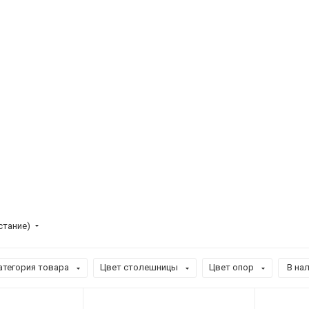
стание)
атегория товара
Цвет столешницы
Цвет опор
В нал