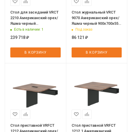
Стол для заседаний VRCT
Стол журнальный VRCT
2210 Американский орех/
9070 Американский орех/
Яшма черный
Яшма черный 900х700х550
2200х1000х750 VELION
VELION VENEER
Есть в наличии
: 1
Под заказ
VENEER
239 718
₽
86 121
₽
В КОРЗИНУ
В КОРЗИНУ
Стол приставной VRFCT
Стол приставной VRFCT
1212 Американский орех/
1212.1 Американский