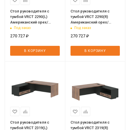
Стол руководителя с
Стол руководителя с
тумбой VRCT 2290(L)
тумбой VRCT 2290(R)
Американский орех/
Американский орех/
Черный матовый/Яшма
Черный матовый/Яшма
Под заказ
Под заказ
черный 2200х900х750 VE
черный 2200х900х750 VE
270 727
₽
270 727
₽
В КОРЗИНУ
В КОРЗИНУ
Стол руководителя с
Стол руководителя с
тумбой VRCT 2319(L)
тумбой VRCT 2319(R)