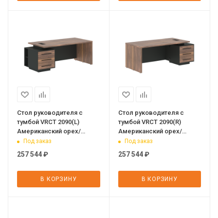
Стол руководителя с
Стол руководителя с
тумбой VRCT 2090(L)
тумбой VRCT 2090(R)
Американский орех/
Американский орех/
Черный матовый/Яшма
Черный матовый/Яшма
Под заказ
Под заказ
черный 2000х900х750 VE
черный 2000х900х750 VE
257 544
₽
257 544
₽
В КОРЗИНУ
В КОРЗИНУ