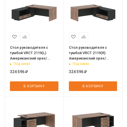
Стол руководителя с
Стол руководителя с
тумбой VRCT 2119(L)
тумбой VRCT 2119(R)
Американский орех/
Американский орех/
Черный матовый/Яшма
Черный матовый/Яшма
Под заказ
Под заказ
черный 2100х1900х750 V
черный 2100х1900х750 V
324 596
₽
324 596
₽
В КОРЗИНУ
В КОРЗИНУ