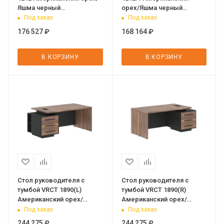
Яшма черный
орех/Яшма черный
1200х1200х750 VELION
1200х1200х750 VELION
Под заказ
Под заказ
VENEER
VENEER
176 527
₽
168 164
₽
В КОРЗИНУ
В КОРЗИНУ
Стол руководителя с
Стол руководителя с
тумбой VRCT 1890(L)
тумбой VRCT 1890(R)
Американский орех/
Американский орех/
Черный матовый/Яшма
Черный матовый/Яшма
Под заказ
Под заказ
черный 1800х900х750 VE
черный 1800х900х750 VE
244 275
₽
244 275
₽