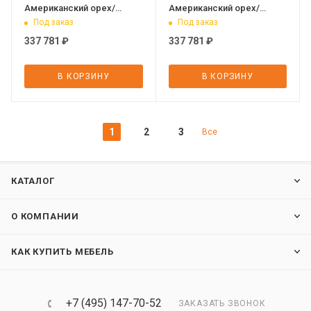
Американский орех/
Американский орех/
Черный матовый/Яшма
Черный матовый/Яшма
Под заказ
Под заказ
черный 2300х1900х750 V
черный 2300х1900х750 V
337 781
₽
337 781
₽
В КОРЗИНУ
В КОРЗИНУ
1
2
3
Все
КАТАЛОГ
О КОМПАНИИ
КАК КУПИТЬ МЕБЕЛЬ
+7 (495) 147-70-52
ЗАКАЗАТЬ ЗВОНОК