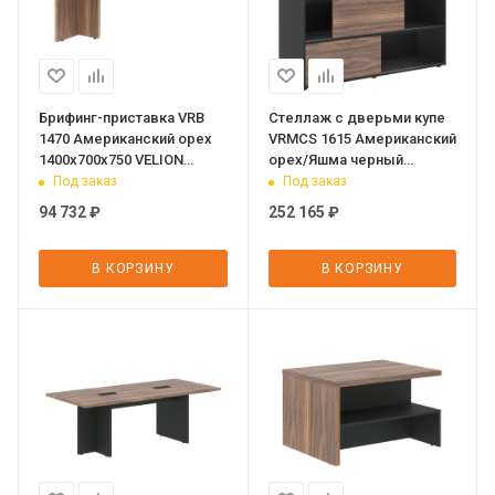
Брифинг-приставка VRB
Стеллаж с дверьми купе
1470 Американский орех
VRMCS 1615 Американский
1400х700х750 VELION
орех/Яшма черный
VENEER
1600х450х1517 VELION
Под заказ
Под заказ
VENEER
94 732
₽
252 165
₽
В КОРЗИНУ
В КОРЗИНУ