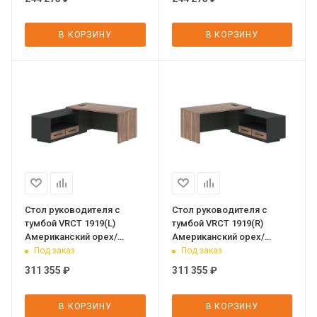
В КОРЗИНУ
В КОРЗИНУ
Стол руководителя с
Стол руководителя с
тумбой VRCT 1919(L)
тумбой VRCT 1919(R)
Американский орех/
Американский орех/
Черный матовый/Яшма
Черный матовый/Яшма
Под заказ
Под заказ
черный 1900х1900х750 V
черный 1900х1900х750 V
311 355
₽
311 355
₽
В КОРЗИНУ
В КОРЗИНУ