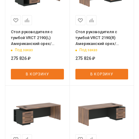
Стол руководителя с
Стол руководителя с
тумбой VRCT 2190(L)
тумбой VRCT 2190(R)
Американский орех/
Американский орех/
Черный матовый/Яшма
Черный матовый/Яшма
Под заказ
Под заказ
черный 2100х900х750 VE
черный 2100х900х750 VE
275 826
₽
275 826
₽
В КОРЗИНУ
В КОРЗИНУ