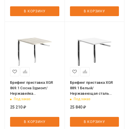
В КОРЗИНУ
В КОРЗИНУ
Брифинг приставка XGR
Брифинг приставка XGR
869.1 Сосна Эдмонт/
889.1 Белый/
Нержавейка
Нержавеющая сталь
полированная 800х600х750
800х600х750 XTEN GLOSS
Под заказ
Под заказ
XTEN GLOSS
25 210
₽
25 840
₽
В КОРЗИНУ
В КОРЗИНУ