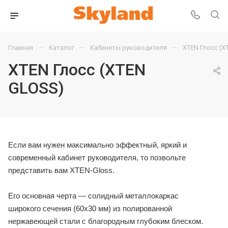
—
—
—
Главная
Каталог
Кабинеты руководителя
XTEN Глосс (X
XTEN Глосс (XTEN
GLOSS)
Если вам нужен максимально эффектный, яркий и
современный кабинет руководителя, то позвольте
представить вам XTEN-Gloss.
Его основная черта — солидный металлокаркас
широкого сечения (60х30 мм) из полированной
нержавеющей стали с благородным глубоким блеском.