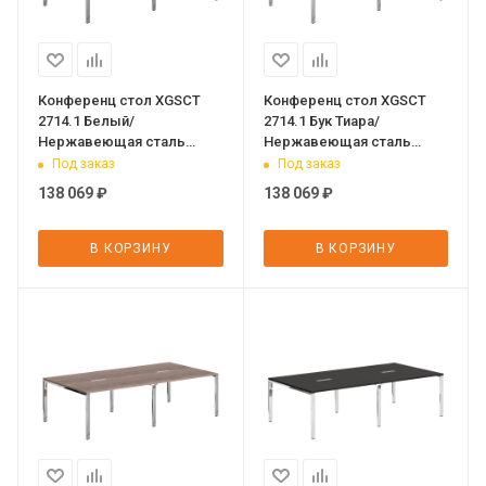
Конференц стол XGSCT
Конференц стол XGSCT
2714.1 Белый/
2714.1 Бук Тиара/
Нержавеющая сталь
Нержавеющая сталь
2720х1406х750 XTEN GLOSS
2720х1406х750 XTEN GLOSS
Под заказ
Под заказ
138 069
₽
138 069
₽
В КОРЗИНУ
В КОРЗИНУ