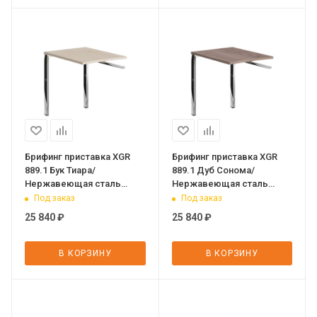
Брифинг приставка XGR
Брифинг приставка XGR
889.1 Бук Тиара/
889.1 Дуб Сонома/
Нержавеющая сталь
Нержавеющая сталь
800х600х750 XTEN GLOSS
800х600х750 XTEN GLOSS
Под заказ
Под заказ
25 840
₽
25 840
₽
В КОРЗИНУ
В КОРЗИНУ