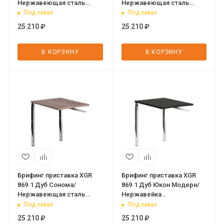
Нержавеющая сталь
Нержавеющая сталь
800х600х750 XTEN GLOSS
800х600х750 XTEN GLOSS
Под заказ
Под заказ
25 210
₽
25 210
₽
В КОРЗИНУ
В КОРЗИНУ
Брифинг приставка XGR
Брифинг приставка XGR
869.1 Дуб Сонома/
869.1 Дуб Юкон Модерн/
Нержавеющая сталь
Нержавейка
800х600х750 XTEN GLOSS
полированная 800х600х750
Под заказ
Под заказ
XTEN GLOSS
25 210
₽
25 210
₽