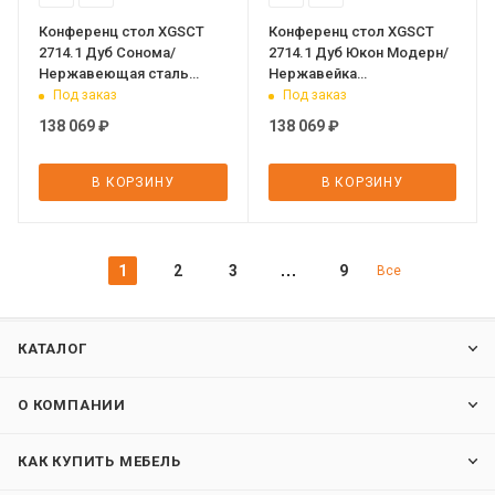
Конференц стол XGSCT
Конференц стол XGSCT
2714.1 Дуб Сонома/
2714.1 Дуб Юкон Модерн/
Нержавеющая сталь
Нержавейка
2720х1406х750 XTEN GLOSS
полированная
Под заказ
Под заказ
2720х1406х750 XTEN GLOSS
138 069
₽
138 069
₽
В КОРЗИНУ
В КОРЗИНУ
1
2
3
9
Все
КАТАЛОГ
О КОМПАНИИ
КАК КУПИТЬ МЕБЕЛЬ