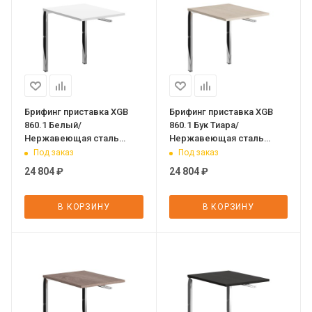
Брифинг приставка XGB
Брифинг приставка XGB
860.1 Белый/
860.1 Бук Тиара/
Нержавеющая сталь
Нержавеющая сталь
800х600х750 XTEN GLOSS
800х600х750 XTEN GLOSS
Под заказ
Под заказ
24 804
₽
24 804
₽
В КОРЗИНУ
В КОРЗИНУ