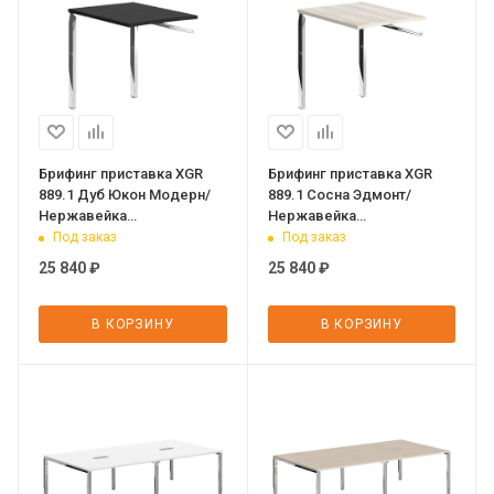
Брифинг приставка XGR
Брифинг приставка XGR
889.1 Дуб Юкон Модерн/
889.1 Сосна Эдмонт/
Нержавейка
Нержавейка
полированная 800х600х750
полированная 800х600х750
Под заказ
Под заказ
XTEN GLOSS
XTEN GLOSS
25 840
₽
25 840
₽
В КОРЗИНУ
В КОРЗИНУ