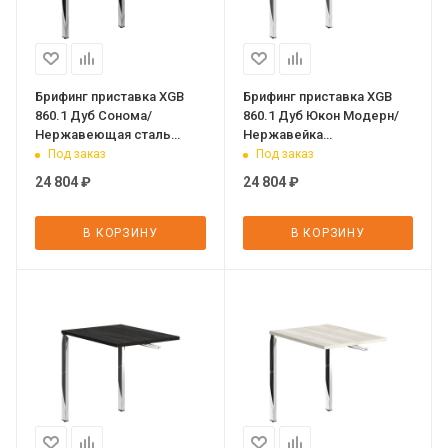
Брифинг приставка XGB
Брифинг приставка XGB
860.1 Дуб Сонома/
860.1 Дуб Юкон Модерн/
Нержавеющая сталь
Нержавейка
800х600х750 XTEN GLOSS
полированная 800х600х750
Под заказ
Под заказ
XTEN GLOSS
24 804
₽
24 804
₽
В КОРЗИНУ
В КОРЗИНУ