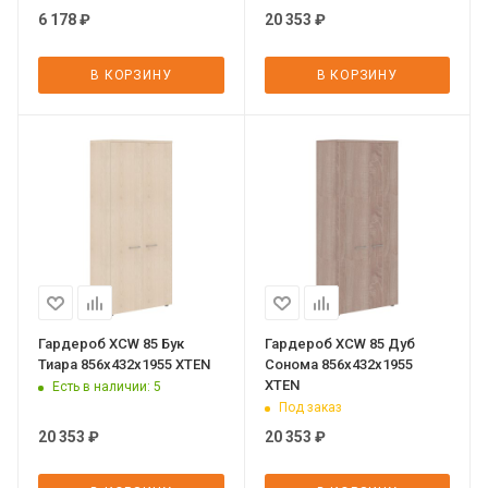
6 178
₽
20 353
₽
В КОРЗИНУ
В КОРЗИНУ
Гардероб XCW 85 Бук
Гардероб XCW 85 Дуб
Тиара 856х432х1955 XTEN
Сонома 856х432х1955
XTEN
Есть в наличии
: 5
Под заказ
20 353
₽
20 353
₽