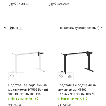
Дуб Темный
Дуб Сонома
По алфавиту (возрастание)
ФИЛЬТР
Подстолья с подъемным
Подстолья с подъемным
механизмом HT502 Белый
механизмом HT502
900-1350х580х700-1160
Черный 900-1350х580х700-
XTEN-UP
1160 XTEN-UP
Есть в наличии
: 160
Есть в наличии
: 110
21 743
₽
21 743
₽