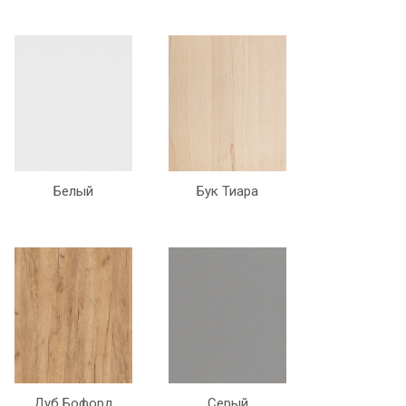
Белый
Бук Тиара
Дуб Бофорд
Серый