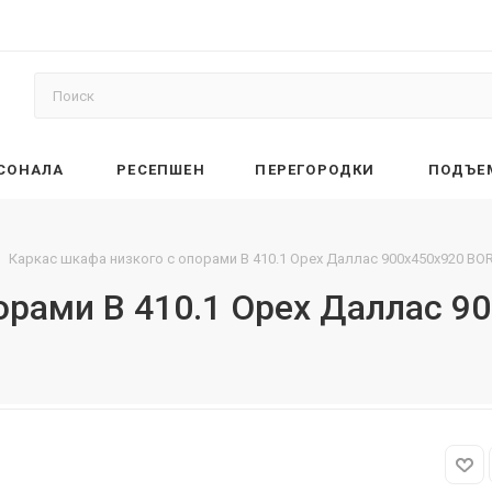
РСОНАЛА
РЕСЕПШЕН
ПЕРЕГОРОДКИ
ПОДЪЕ
Каркас шкафа низкого с опорами B 410.1 Орех Даллас 900х450х920 BO
орами B 410.1 Орех Даллас 9