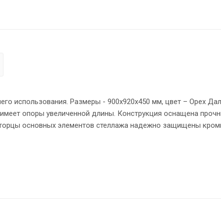
го использования. Размеры - 900х920х450 мм, цвет – Орех Дал
 имеет опоры увеличенной длины. Конструкция оснащена проч
 торцы основных элементов стеллажа надежно защищены кром
стойчивость на неровном полу.