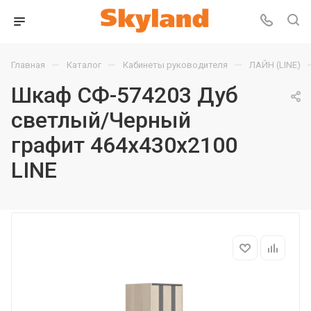
—
—
—
Главная
Каталог
Кабинеты руководителя
ЛАЙН (LINE)
Шкаф СФ-574203 Дуб
светлый/Черный
графит 464х430х2100
LINE