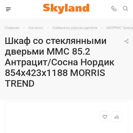
—
—
—
Главная
Каталог
Кабинеты руководителя
МОРРИС Тренд
Шкаф со стеклянными
дверьми MMC 85.2
Антрацит/Сосна Нордик
854х423х1188 MORRIS
TREND