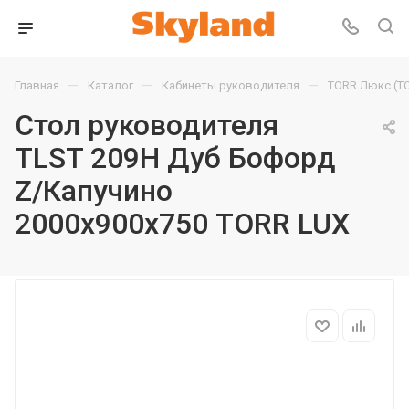
—
—
—
Главная
Каталог
Кабинеты руководителя
TORR Люкс (T
Стол руководителя
TLST 209H Дуб Бофорд
Z/Капучино
2000х900х750 TORR LUX