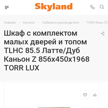
—
—
—
Главная
Каталог
Кабинеты руководителя
TORR Люкс (T
Шкаф с комплектом
малых дверей и топом
TLHC 85.5 Латте/Дуб
Каньон Z 856х450х1968
TORR LUX