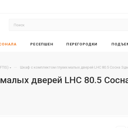
РСОНАЛА
РЕСЕПШЕН
ПЕРЕГОРОДКИ
ПОДЪЕ
—
FTIS)
Шкаф с комплектом глухих малых дверей LHC 80.5 Сосна Эдм
 малых дверей LHC 80.5 Сосн