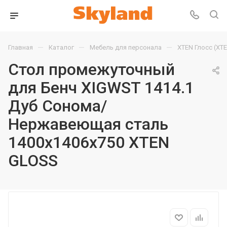
—
—
—
Главная
Каталог
Мебель для персонала
XTEN Глосс (XT
Стол промежуточный
для Бенч XIGWST 1414.1
Дуб Сонома/
Нержавеющая сталь
1400х1406х750 XTEN
GLOSS