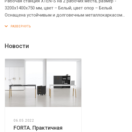
Рабочая станция XTEN-S на 2 рабочих места, размер -
3200х1400х750 мм, цвет – Белый, цвет опор – Белый.
Оснащена устойчивым и долговечным металлокаркасом
типа BENCH из двух П-образных опор, которые прочно
соединены между собой металлической траверсой.
Металлокаркас имеет специальные проставки между
столешницей и опорами, что создает эффект «парящей
Новости
столешницы». Солидная и прочная столешница 25 мм.
Надежная защита торцов всех элементов - кромка ПВХ 2
мм. Регулируемые опоры обеспечат столу устойчивость на
неровном полу.
06.05.2022
FORTA. Практичная