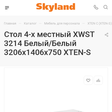
—
—
—
Главная
Каталог
Мебель для персонала
XTEN С (XTEN-S)
Стол 4-х местный XWST
3214 Белый/Белый
3206х1406х750 XTEN-S