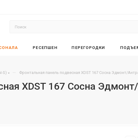
РСОНАЛА
РЕСЕПШЕН
ПЕРЕГОРОДКИ
ПОДЪЕ
—
N-S)
Фронтальная панель подвесная XDST 167 Сосна Эдмонт/Антра
сная XDST 167 Сосна Эдмонт