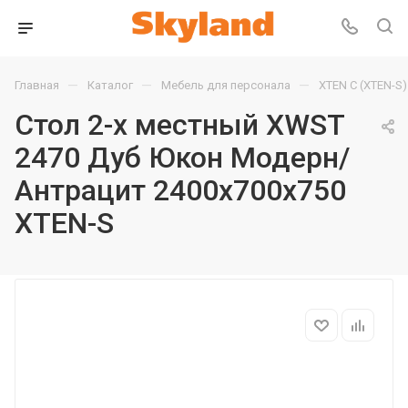
—
—
—
Главная
Каталог
Мебель для персонала
XTEN С (XTEN-S)
Стол 2-х местный XWST
2470 Дуб Юкон Модерн/
Антрацит 2400х700х750
XTEN-S