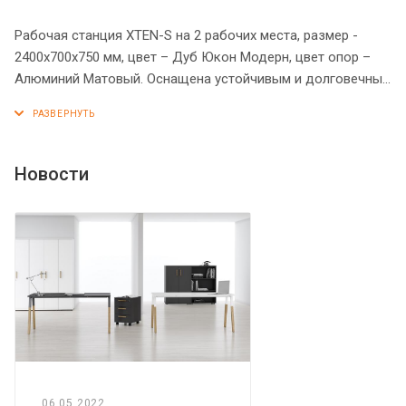
Рабочая станция XTEN-S на 2 рабочих места, размер -
2400х700х750 мм, цвет – Дуб Юкон Модерн, цвет опор –
Алюминий Матовый. Оснащена устойчивым и долговечным
металлокаркасом типа BENCH из двух П-образных опор,
которые прочно соединены между собой металлической
траверсой. Металлокаркас имеет специальные проставки
между столешницей и опорами, что создает эффект
Новости
«парящей столешницы». Солидная и прочная столешница
25 мм. Надежная защита торцов всех элементов - кромка
ПВХ 2 мм. Регулируемые опоры обеспечат столу
устойчивость на неровном полу.
06.05.2022