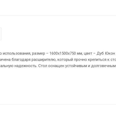
 использования, размер – 1600х1500х750 мм, цвет – Дуб Юкон
ичена благодаря расширителю, который прочно крепиться к ст
мальную надежность. Стол оснащен устойчивым и долговечным
еталлокаркас имеет специальные проставки между столешнице
идная и прочная столешница 25 мм. Надежная защита торцов в
ат столу устойчивость на неровном полу.