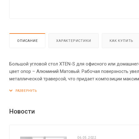
ОПИСАНИЕ
ХАРАКТЕРИСТИКИ
КАК КУПИТЬ
Большой угловой стол XTEN-S для офисного или домашнего
цвет опор – Алюминий Матовый. Рабочая поверхность увел
металлической траверсой, что придает композиции макси
металлокаркасом типа BENCH из двух П-образных опор. М
опорами, что создает эффект «парящей столешницы». Сол
элементов - кромка ПВХ 2 мм. Регулируемые опоры обеспеч
Новости
06.05.2022