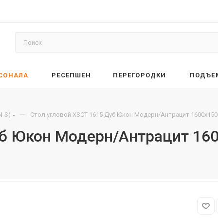
РСОНАЛА
РЕСЕПШЕН
ПЕРЕГОРОДКИ
ПОДЪЕ
—
N-S)
Стол угловой XSCT 1615 Дуб Юкон Модерн/Антрацит 1600х150
уб Юкон Модерн/Антрацит 16