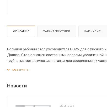
ОПИСАНИЕ
ХАРАКТЕРИСТИКИ
КАК КУПИТЬ
Большой рабочий стол руководителя BORN для офисного ил
Даллас. Стол оснащен составными опорами увеличенной ш
трубчатые металлические вставки для соединения их част
торцы основных элементов стола надежно защищены кром
креплениями – эксцентриковыми стяжками. Регулируемые п
Новости
06.05.2022