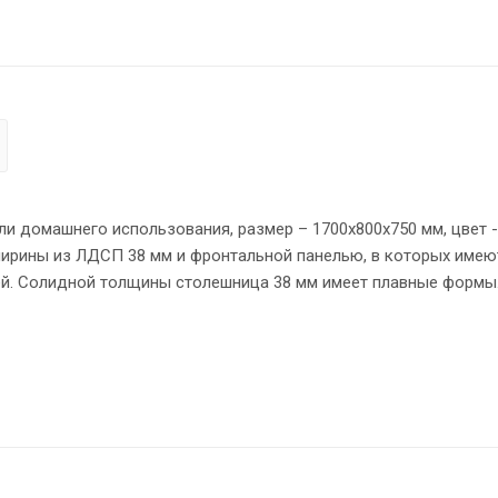
и домашнего использования, размер – 1700х800х750 мм, цвет -
ирины из ЛДСП 38 мм и фронтальной панелью, в которых имею
ей. Солидной толщины столешница 38 мм имеет плавные формы
кой ПВХ – 2 мм. Конструкция стола оснащена прочными сило
о высоте опоры обеспечат столу устойчивость на неровном по