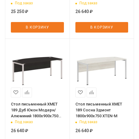
Под заказ
Под заказ
25 250
₽
26 640
₽
В КОРЗИНУ
В КОРЗИНУ
Стол письменный XMET
Стол письменный XMET
189 Дуб Юкон Модерн/
189 Сосна Эдмонт
Алюминий 1800х900х750
1800х900х750 XTEN-M
XTEN-M
Под заказ
Под заказ
26 640
₽
26 640
₽