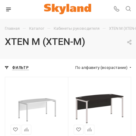
—
—
—
Главная
Каталог
Кабинеты руководителя
XTEN М (XTEN
XTEN М (XTEN-M)
По алфавиту (возрастание)
ФИЛЬТР