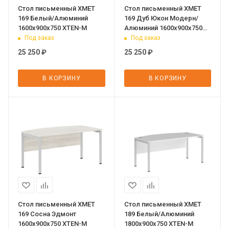
Стол письменный XMET
Стол письменный XMET
169 Белый/Алюминий
169 Дуб Юкон Модерн/
1600х900х750 XTEN-M
Алюминий 1600х900х750
XTEN-M
Под заказ
Под заказ
25 250
₽
25 250
₽
В КОРЗИНУ
В КОРЗИНУ
Стол письменный XMET
Стол письменный XMET
169 Сосна Эдмонт
189 Белый/Алюминий
1600х900х750 XTEN-M
1800х900х750 XTEN-M