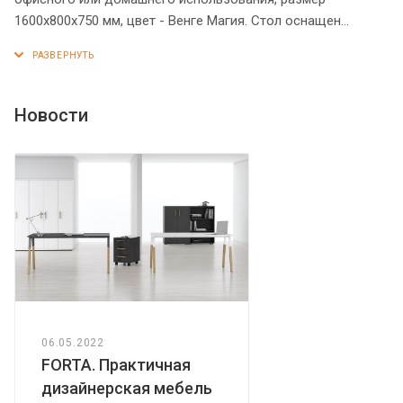
1600х800х750 мм, цвет - Венге Магия. Стол оснащен
составными опорами увеличенной ширины из ЛДСП 38 мм
и фронтальной панелью, в которых имеются трубчатые
металлические вставки для соединения их частей.
Солидной толщины столешница 38 мм имеет плавные
Новости
формы. Все торцы основных элементов стола надежно
защищены кромкой ПВХ – 2 мм. Конструкция стола
оснащена прочными силовыми креплениями –
эксцентриковыми стяжками. Регулируемые по высоте
опоры обеспечат столу устойчивость на неровном полу.
06.05.2022
FORTA. Практичная
дизайнерская мебель