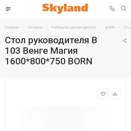
—
—
—
—
Главная
Каталог
Кабинеты руководителя
BORN
Сто
Стол руководителя B
103 Венге Магия
1600*800*750 BORN