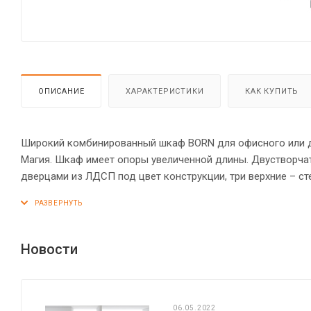
ОПИСАНИЕ
ХАРАКТЕРИСТИКИ
КАК КУПИТЬ
Широкий комбинированный шкаф BORN для офисного или до
Магия. Шкаф имеет опоры увеличенной длины. Двустворча
дверцами из ЛДСП под цвет конструкции, три верхние – с
установлены стильные металлические ручки. Конструкци
стяжками. Все торцы основных элементов шкафа надежно
обеспечат шкафу устойчивость на неровном полу.
Новости
06.05.2022