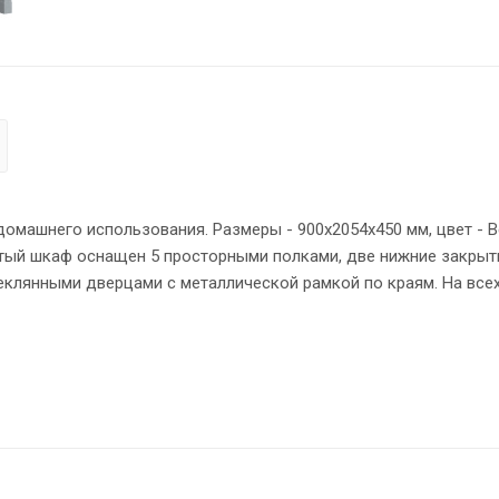
машнего использования. Размеры - 900х2054х450 мм, цвет - В
тый шкаф оснащен 5 просторными полками, две нижние закры
теклянными дверцами с металлической рамкой по краям. На все
я шкафа оснащена прочными силовыми креплениями – эксцентр
 защищены кромкой ПВХ – 2 мм. Регулируемые по высоте опор