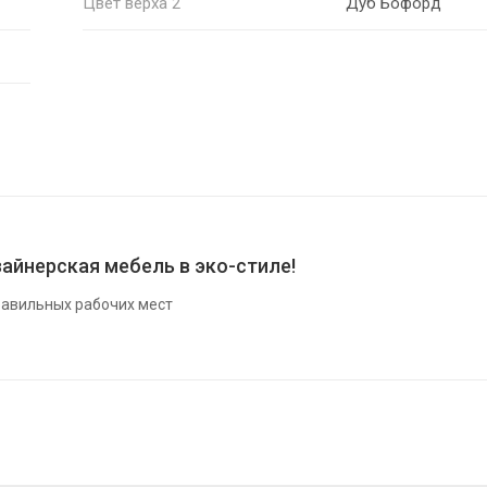
Цвет верха 2
Дуб Бофорд
айнерская мебель в эко-стиле!
авильных рабочих мест