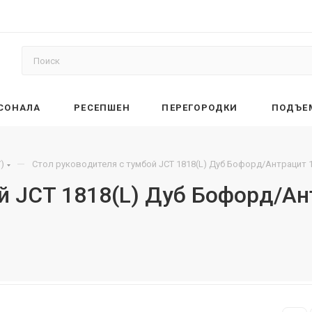
РСОНАЛА
РЕСЕПШЕН
ПЕРЕГОРОДКИ
ПОДЪЕ
—
)
Стол руководителя с тумбой JCT 1818(L) Дуб Бофорд/Антрацит 
ой JCT 1818(L) Дуб Бофорд/А