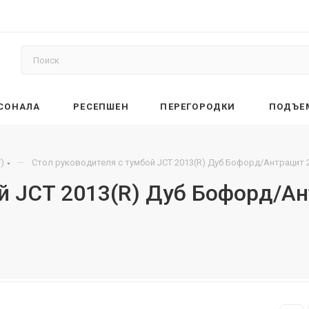
РСОНАЛА
РЕСЕПШЕН
ПЕРЕГОРОДКИ
ПОДЪЕ
—
)
Стол руководителя с тумбой JCT 2013(R) Дуб Бофорд/Антрацит 
ой JCT 2013(R) Дуб Бофорд/А