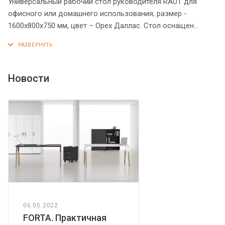
Универсальный рабочий стол руководителя RAUT для
офисного или домашнего использования, размер -
1600х800х750 мм, цвет – Орех Даллас. Стол оснащен
фронтальной панелью и солидной столешницей из ЛДСП
18 мм с рамочным профилем из МДФ 30 мм (видимая
толщина столешницы – 38 мм). Прочные опоры из ЛДСП
54 мм имеют эффектное расширение у основания.
Новости
Надежная защита всех элементов из ЛДСП – кромка ПВХ.
Конструкция стола оснащена прочными силовыми
креплениями – эксцентриковыми стяжками. Регулируемые
по высоте опоры обеспечат столу устойчивость на
неровном полу.
06.05.2022
FORTA. Практичная