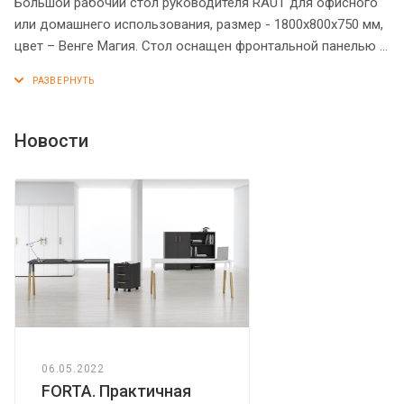
Большой рабочий стол руководителя RAUT для офисного
или домашнего использования, размер - 1800х800х750 мм,
цвет – Венге Магия. Стол оснащен фронтальной панелью и
солидной столешницей из ЛДСП 18 мм с рамочным
профилем из МДФ 30 мм (видимая толщина столешницы –
38 мм). Прочные опоры из ЛДСП 54 мм имеют эффектное
расширение у основания. Стол оснащен дополнительной
Новости
царгой для увеличения жесткости столешницы. Надежная
защита всех элементов из ЛДСП – кромка ПВХ.
Конструкция стола оснащена прочными силовыми
креплениями – эксцентриковыми стяжками. Регулируемые
по высоте опоры обеспечат столу устойчивость на
неровном полу.
06.05.2022
FORTA. Практичная