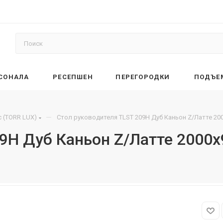
РСОНАЛА
РЕСЕПШЕН
ПЕРЕГОРОДКИ
ПОДЪЕ
—
 (TORR LUX)
Стол руководителя TLST 209H Дуб Каньон Z/Латте 20
09H Дуб Каньон Z/Латте 2000