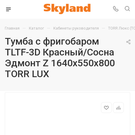
—
—
—
Главная
Каталог
Кабинеты руководителя
TORR Люкс (T
Тумба с фригобаром
TLTF-3D Красный/Сосна
Эдмонт Z 1640х550х800
TORR LUX