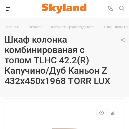
—
—
—
Главная
Каталог
Кабинеты руководителя
TORR Люкс (T
Шкаф колонка
комбинированая с
топом TLHC 42.2(R)
Капучино/Дуб Каньон Z
432х450х1968 TORR LUX