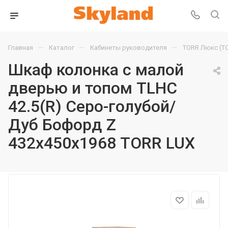
—
—
—
Главная
Каталог
Кабинеты руководителя
TORR Люкс (T
Шкаф колонка с малой
дверью и топом TLHC
42.5(R) Серо-голубой/
Дуб Бофорд Z
432х450х1968 TORR LUX