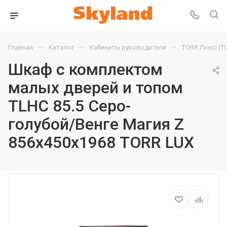
—
—
—
Главная
Каталог
Кабинеты руководителя
TORR Люкс (T
Шкаф с комплектом
малых дверей и топом
TLHC 85.5 Серо-
голубой/Венге Магия Z
856х450х1968 TORR LUX