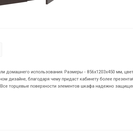
и домашнего использования. Размеры - 856х1203х450 мм, цвет
ном дизайне, благодаря чему придаст кабинету более презент
. Все торцевые поверхности элементов шкафа надежно защищ
и, которые закрыты дверцами из ЛДСП. На дверцах установле
ция шкафа оснащена прочными силовыми креплениями – эксцен
 устойчивость на неровном полу.