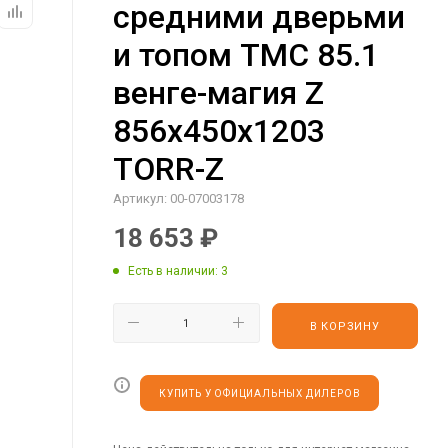
средними дверьми
и топом TMC 85.1
венге-магия Z
856х450х1203
TORR-Z
Артикул:
00-07003178
18 653
₽
Есть в наличии
: 3
В КОРЗИНУ
КУПИТЬ У ОФИЦИАЛЬНЫХ ДИЛЕРОВ