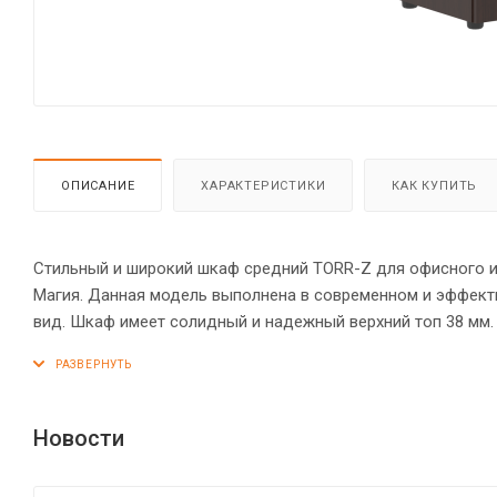
ОПИСАНИЕ
ХАРАКТЕРИСТИКИ
КАК КУПИТЬ
Стильный и широкий шкаф средний TORR-Z для офисного ил
Магия. Данная модель выполнена в современном и эффект
вид. Шкаф имеет солидный и надежный верхний топ 38 мм
кромкой ПВХ 2 мм. Двустворчатый шкаф оснащен 3 полкам
долговечные и стильные металлические ручки. Конструк
стяжками. Регулируемые по высоте опоры обеспечат шкафу
Новости