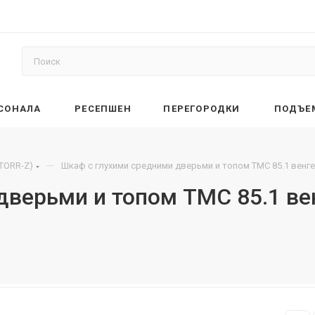
РСОНАЛА
РЕСЕПШЕН
ПЕРЕГОРОДКИ
ПОДЪЕ
—
(TORR-Z)
Шкаф с глухими средними дверьми и топом TMC 85.1 венге
верьми и топом TMC 85.1 ве