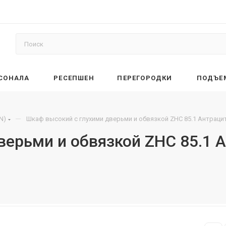
РСОНАЛА
РЕСЕПШЕН
ПЕРЕГОРОДКИ
ПОДЪЕ
—
N)
Шкаф высокий с глухими дверьми и обвязкой ZHC 85.1 Антраци
верьми и обвязкой ZHC 85.1 