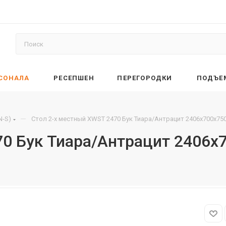
РСОНАЛА
РЕСЕПШЕН
ПЕРЕГОРОДКИ
ПОДЪЕ
—
N-S)
Стол 2-х местный XWST 2470 Бук Тиара/Антрацит 2406х700х75
70 Бук Тиара/Антрацит 2406х