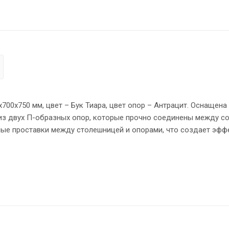
х700х750 мм, цвет – Бук Тиара, цвет опор – Антрацит. Оснащена
из двух П-образных опор, которые прочно соединены между с
ные проставки между столешницей и опорами, что создает эфф
 мм. Надежная защита торцов всех элементов - кромка ПВХ 2 
овном полу.