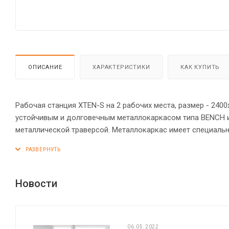
ОПИСАНИЕ
ХАРАКТЕРИСТИКИ
КАК КУПИТЬ
Рабочая станция XTEN-S на 2 рабочих места, размер - 2400
устойчивым и долговечным металлокаркасом типа BENCH 
металлической траверсой. Металлокаркас имеет специаль
«парящей столешницы». Солидная и прочная столешница 25
Регулируемые опоры обеспечат столу устойчивость на нер
Новости
06.05.2022