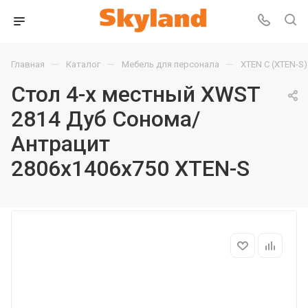
—
—
—
Главная
Каталог
Мебель для персонала
XTEN С (XTEN-S)
Стол 4-х местный XWST
2814 Дуб Сонома/
Антрацит
2806х1406х750 XTEN-S