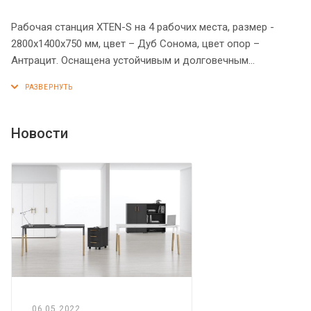
Рабочая станция XTEN-S на 4 рабочих места, размер -
2800х1400х750 мм, цвет – Дуб Сонома, цвет опор –
Антрацит. Оснащена устойчивым и долговечным
металлокаркасом типа BENCH из двух П-образных опор,
которые прочно соединены между собой металлической
траверсой. Металлокаркас имеет специальные проставки
между столешницей и опорами, что создает эффект
Новости
«парящей столешницы». Солидная и прочная столешница
25 мм. Надежная защита торцов всех элементов - кромка
ПВХ 2 мм. Регулируемые опоры обеспечат столу
устойчивость на неровном полу.
06.05.2022