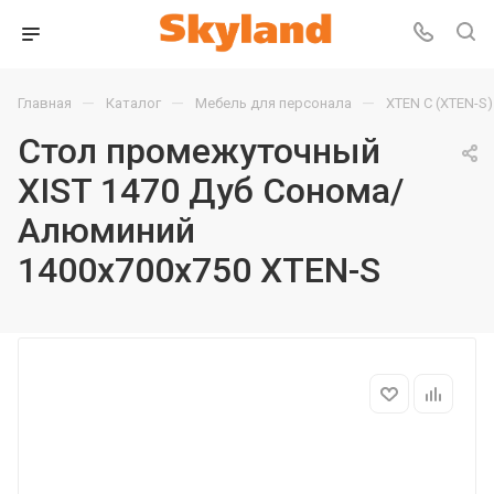
—
—
—
Главная
Каталог
Мебель для персонала
XTEN С (XTEN-S)
Стол промежуточный
XIST 1470 Дуб Сонома/
Алюминий
1400х700х750 XTEN-S