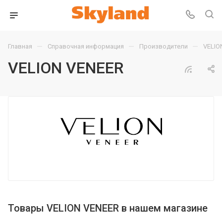
—
—
—
Главная
Справочная информация
Производители
VELIO
VELION VENEER
Товары VELION VENEER в нашем магазине