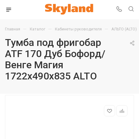
—
—
—
Главная
Каталог
Кабинеты руководителя
АЛЬТО (ALTO)
Тумба под фригобар
ATF 170 Дуб Бофорд/
Венге Магия
1722х490х835 ALTO