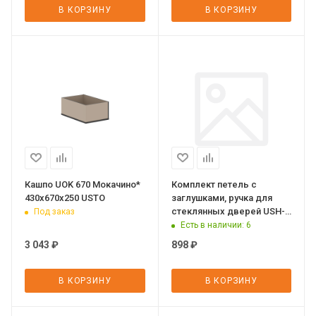
В КОРЗИНУ
В КОРЗИНУ
Кашпо UOK 670 Мокачино*
Комплект петель с
430х670х250 USTO
заглушками, ручка для
стеклянных дверей USH-2
Под заказ
Черный 350х265х50 USTO
Есть в наличии
: 6
3 043
₽
898
₽
В КОРЗИНУ
В КОРЗИНУ