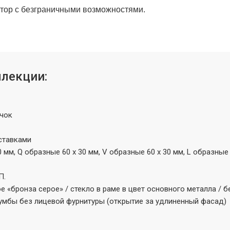
уктор с безграничными возможностями.
ллекции:
ючок
ставками
30 мм, Q образные 60 х 30 мм, V образные 60 х 30 мм, L образн
П.
 «бронза серое» / стекло в раме в цвет основного металла /
 тумбы без лицевой фурнитуры (открытие за удлиненный фасад)