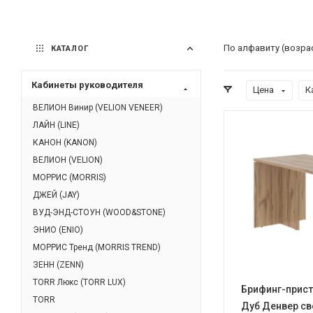
По алфавиту (возра
КАТАЛОГ
Кабинеты руководителя
Цена
К
ВЕЛИОН Винир (VELION VENEER)
ЛАЙН (LINE)
КАНОН (KANON)
ВЕЛИОН (VELION)
МОРРИС (MORRIS)
ДЖЕЙ (JAY)
ВУД-ЭНД-СТОУН (WOOD&STONE)
ЭНИО (ENIO)
МОРРИС Тренд (MORRIS TREND)
ЗЕНН (ZENN)
TORR Люкс (TORR LUX)
Брифинг-прист
TORR
Дуб Денвер с