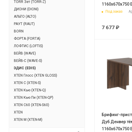
TORR Зет (TORR-Z)
1160х670х750 
ДИОНИ (DIONI)
Под заказ
Ар
АЛЬТО (ALTO)
РАУТ (RAUT)
7 677
₽
BORN
ФОРТА (FORTA)
ЛОФТИС (LOFTIS)
ВЕЙВ (WAVE)
ВЕЙВ-С (WAVE-S)
ЭДИС (EDIS)
XTEN Глосс (XTEN GLOSS)
XTEN С (XTEN-S)
XTEN Кью (XTEN-Q)
XTEN Кью Пи (XTEN-QP)
XTEN С60 (XTEN-S60)
XTEN
Брифинг-прист
XTEN М (XTEN-M)
Дуб Денвер т
1160х670х750 