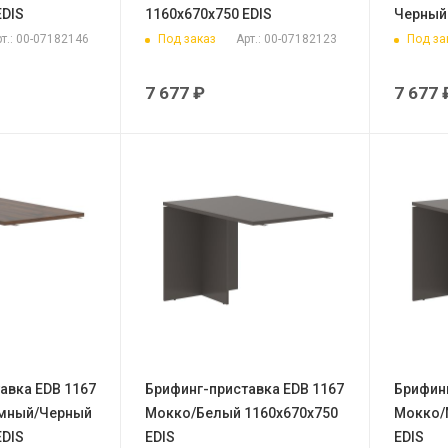
EDIS
1160х670х750 EDIS
Черный 
Под заказ
Под за
т.: 00-07182146
Арт.: 00-07182123
7 677
₽
7 677
авка EDB 1167
Брифинг-приставка EDB 1167
Брифинг
ёмный/Черный
Мокко/Белый 1160х670х750
Мокко/
EDIS
EDIS
EDIS