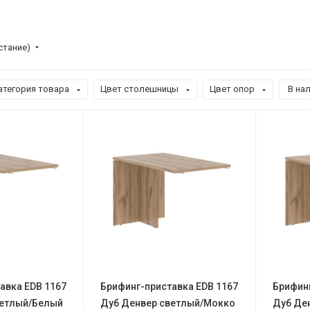
стание)
атегория товара
Цвет столешницы
Цвет опор
В нал
авка EDB 1167
Брифинг-приставка EDB 1167
Брифинг
ветлый/Белый
Дуб Денвер светлый/Мокко
Дуб Де