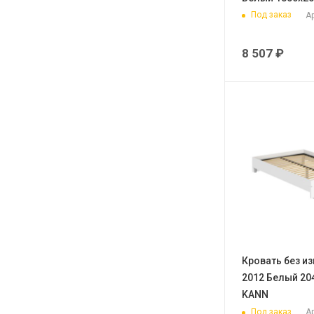
Под заказ
Ар
8 507
₽
Кровать без и
2012 Белый 20
KANN
Под заказ
Ар