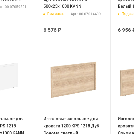
500х25х1000 KANN
Белый 
т.: 00-07059391
Под заказ
Под за
Арт.: 00-07014499
6 576
₽
6 956
ольное для
Изголовье напольное для
Изголо
KPS 1218
кровати 1200 KPS 1218 Дуб
кровати
5х1000 KANN
Сонома светлый
Сонома