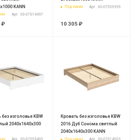
5х1000 KANN
Под заказ
Арт.: 00-07059399
каз
Арт.: 00-07014497
₽
10 305
₽
 без изголовья KBW
Кровать без изголовья KBW
лый 2040х1640х300
2016 Дуб Сонома светлый
2040х1640х300 KANN
каз
Под заказ
Арт.: 00-07059405
Арт.: 00-07014503