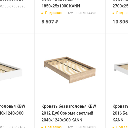
1850х25х1000 KANN
2700х2
т.: 00-07059396
Под заказ
Под за
Арт.: 00-07014496
8 507
₽
10 305
зголовья KBW
Кровать без изголовья KBW
Кровать
40х1240х300
2012 Дуб Сонома светлый
2016 Бе
2040х1240х300 KANN
KANN
Под заказ
Под за
т.: 00-07059402
Арт.: 00-07014502