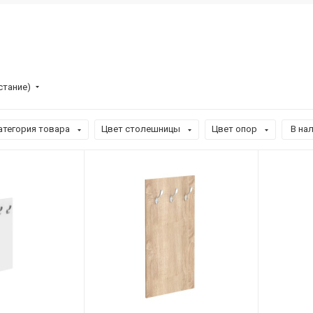
стание)
атегория товара
Цвет столешницы
Цвет опор
В нал