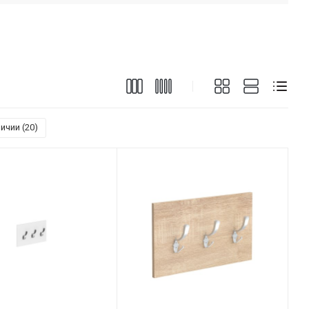
ичии (
20
)