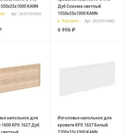
1550х25х1000 KANN
Дуб Сонома светлый
1550х25х1000 KANN
каз
Арт.: 00-07059393
Под заказ
Арт.: 00-07014495
₽
6 956
₽
вье напольное для
Изголовье напольное для
 1600 KPS 1627 Дуб
кровати KPS 1627 Белый
 светлый
2700х25х1000 KANN