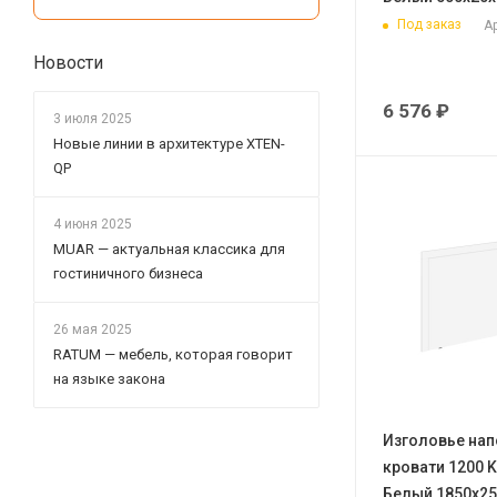
Под заказ
Ар
Новости
6 576
₽
3 июля 2025
Новые линии в архитектуре XTEN-
QP
4 июня 2025
MUAR — актуальная классика для
гостиничного бизнеса
26 мая 2025
RATUM — мебель, которая говорит
на языке закона
Изголовье нап
кровати 1200 
Белый 1850х2