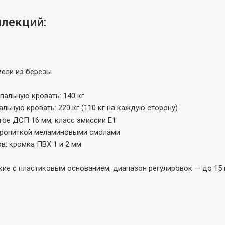
ллекций:
мели из березы
пальную кровать: 140 кг
льную кровать: 220 кг (110 кг на каждую сторону)
тое ДСП 16 мм, класс эмиссии Е1
 пропиткой меламиновыми смолами
в: кромка ПВХ 1 и 2 мм
кие с пластиковым основанием, диапазон регулировок — до 15