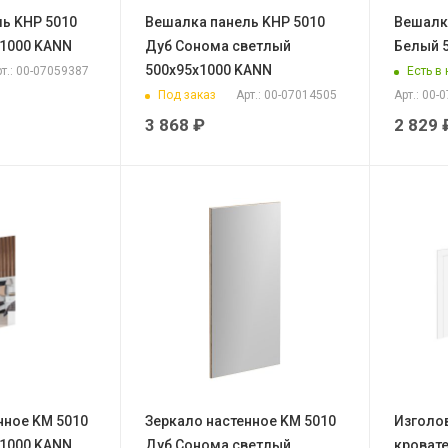
ь KHP 5010
Вешалка панель KHP 5010
Вешалк
х1000 KANN
Дуб Сонома светлый
Белый 
500х95х1000 KANN
Есть в
т.: 00-07059387
Под заказ
Арт.: 00-07014505
Арт.: 00-
3 868
₽
2 829
нное KM 5010
Зеркало настенное KM 5010
Изголо
х1000 KANN
Дуб Сонома светлый
кровате