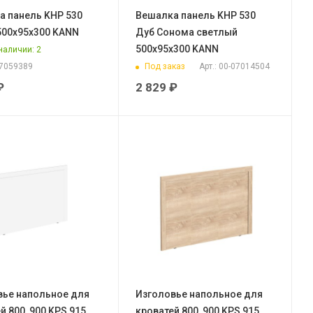
а панель KHP 530
Вешалка панель KHP 530
500х95х300 KANN
Дуб Сонома светлый
500х95х300 KANN
 наличии
: 2
Под заказ
07059389
Арт.: 00-07014504
₽
2 829
₽
вье напольное для
Изголовье напольное для
й 800, 900 KPS 915
кроватей 800, 900 KPS 915