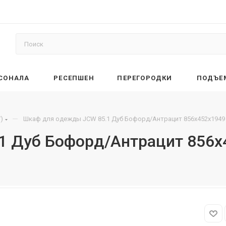
РСОНАЛА
РЕСЕПШЕН
ПЕРЕГОРОДКИ
ПОДЪЕ
—
)
Шкаф для одежды JCW 85.1 Дуб Бофорд/Антрацит 856х452х1949
1 Дуб Бофорд/Антрацит 856х