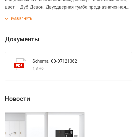
цвет – Дуб Девон. Двухдверная тумба предназначенная
для размещения небольшого холодильника. На дверцах
установлены стильные металлические ручки. Верх
оснащен солидным топом ииз ЛДСП 18 мм с рамочным
профилем из МДФ 30 мм. Основание тумбы имеет
Документы
эффектное расширение. Фасады обрамлены
декоративными накладками из МДФ. Надежная защита
всех элементов из ЛДСП – кромка ПВХ. Конструкция
Schema_00-07121362
тумбы оснащена прочными силовыми креплениями –
1,8 мб
эксцентриковыми стяжками. Регулируемые по высоте
опоры обеспечат тумбе устойчивость на неровном полу.
Новости