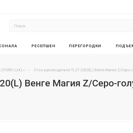
РСОНАЛА
РЕСЕПШЕН
ПЕРЕГОРОДКИ
ПОДЪЕ
—
 (TORR LUX)
Стол руководителя TLCT 2020(L) Венге Магия Z/Серо-
20(L) Венге Магия Z/Серо-го