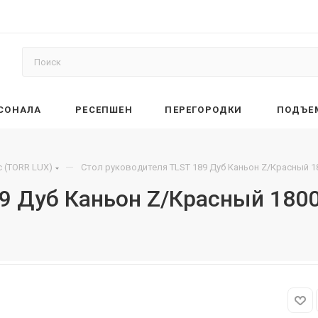
РСОНАЛА
РЕСЕПШЕН
ПЕРЕГОРОДКИ
ПОДЪЕ
—
 (TORR LUX)
Стол руководителя TLST 189 Дуб Каньон Z/Красный 1
89 Дуб Каньон Z/Красный 180