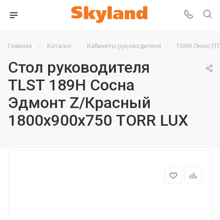
—
—
—
Главная
Каталог
Кабинеты руководителя
TORR Люкс (T
Стол руководителя
TLST 189H Сосна
Эдмонт Z/Красный
1800х900х750 TORR LUX