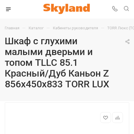
—
—
—
Главная
Каталог
Кабинеты руководителя
TORR Люкс (T
Шкаф с глухими
малыми дверьми и
топом TLLC 85.1
Красный/Дуб Каньон Z
856х450х833 TORR LUX