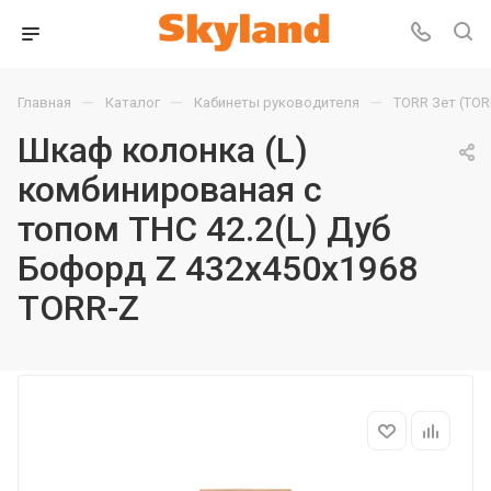
—
—
—
Главная
Каталог
Кабинеты руководителя
TORR Зет (TOR
Шкаф колонка (L)
комбинированая с
топом THC 42.2(L) Дуб
Бофорд Z 432х450х1968
TORR-Z