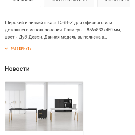
Широкий и низкий шкаф TORR-Z для офисного или
домашнего использования. Размеры - 856х833х450 мм,
цвет - Дуб Девон. Данная модель выполнена в
современном и эффектном дизайне, благодаря чему
придаст кабинету более презентабельный вид. Шкаф
имеет солидный и надежный верхний топ 38 мм. Все
торцевые поверхности элементов шкафа надежно
Новости
защищены кромкой ПВХ 2 мм. Двустворчатый шкаф
оснащенный 2 просторными полками, которые закрыты
дверцами из ЛДСП под цвет конструкции. На дверцах
установлены долговечные и стильные металлические
ручки. Конструкция шкафа оснащена прочными силовыми
креплениями – эксцентриковыми стяжками. Регулируемые
по высоте опоры обеспечат шкафу устойчивость на
неровном полу.