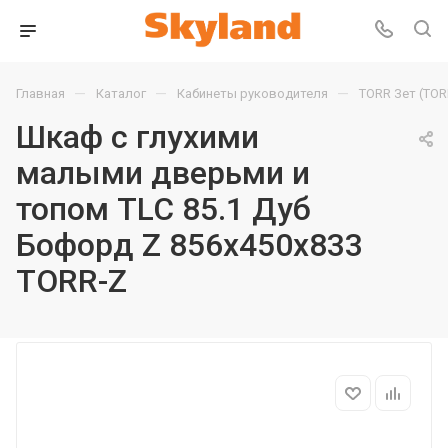
—
—
—
Главная
Каталог
Кабинеты руководителя
TORR Зет (TOR
Шкаф с глухими
малыми дверьми и
топом TLC 85.1 Дуб
Бофорд Z 856х450х833
TORR-Z