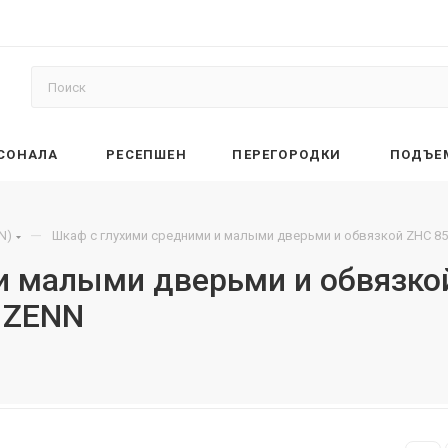
РСОНАЛА
РЕСЕПШЕН
ПЕРЕГОРОДКИ
ПОДЪЕ
—
N)
Шкаф с глухими средними и малыми дверьми и обвязкой ZHC 85
и малыми дверьми и обвязкой
 ZENN