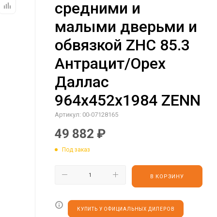
средними и
малыми дверьми и
обвязкой ZHC 85.3
Антрацит/Орех
Даллас
964х452х1984 ZENN
Артикул:
00-07128165
49 882
₽
Под заказ
В КОРЗИНУ
КУПИТЬ У ОФИЦИАЛЬНЫХ ДИЛЕРОВ