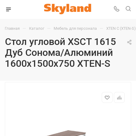
—
—
—
Главная
Каталог
Мебель для персонала
XTEN С (XTEN-S)
Стол угловой XSCT 1615
Дуб Сонома/Алюминий
1600х1500х750 XTEN-S