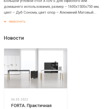
Большой угловой стол XTEN-S для офисного или
домашнего использования, размер – 1600х1500х750 мм,
цвет – Дуб Сонома, цвет опор – Алюминий Матовый.
Рабочая поверхность увеличена благодаря расширителю,
который прочно крепиться к столу металлической
траверсой, что придает композиции максимальную
надежность. Стол оснащен устойчивым и долговечным
Новости
металлокаркасом типа BENCH из двух П-образных опор.
Металлокаркас имеет специальные проставки между
столешницей и опорами, что создает эффект «парящей
столешницы». Солидная и прочная столешница 25 мм.
Надежная защита торцов всех элементов - кромка ПВХ 2
мм. Регулируемые опоры обеспечат столу устойчивость на
неровном полу.
06.05.2022
FORTA. Практичная